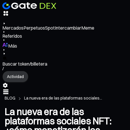
Mercados
Perpetuos
Spot
Intercambiar
Meme
Referidos
Más
Buscar token/billetera
/
Actividad
BLOG
La nueva era de las plataformas sociales...
La nueva era de las
plataformas sociales NFT: