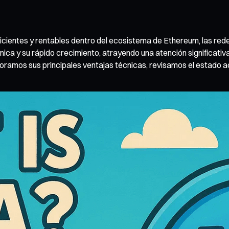
icientes y rentables dentro del ecosistema de Ethereum, las red
écnica y su rápido crecimiento, atrayendo una atención significat
xploramos sus principales ventajas técnicas, revisamos el estado 