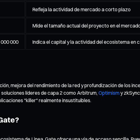
Refleja la actividad de mercado a corto plazo
Mide el tamaño actual del proyecto en el mercad
 000 000
Indica el capital y la actividad del ecosistema en
ión, mejora del rendimiento de la red y profundización de los inc
 soluciones líderes de capa 2 como Arbitrum,
Optimism
y zkSync.
caciones "killer" realmente insustituibles.
 Gate?
 ecosistema de Linea, Gate ofrece una vía de acceso sencilla. P