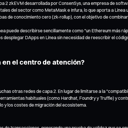
 capa 2 zkEVM desarrollada por ConsenSys, una empresa de softwa
les del sector como MetaMask e Infura, lo que aporta a Linea un
ebas de conocimiento cero (zk-rollup), con el objetivo de combina
Linea puede describirse sencillamente como "un Ethereum más ráp
es desplegar DApps en Linea sin necesidad de reescribir el códig
á en el centro de atención?
uchas otras redes de capa 2. En lugar de limitarse a la "compati
herramientas habituales (como Hardhat, Foundry y Truffle) y contr
lo y los costes de migración del ecosistema.
de transacciones, generando una prueba de validez que se envía 