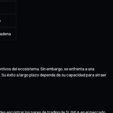
o
 cadena
entivos del ecosistema. Sin embargo, se enfrenta a una
 Su éxito a largo plazo depende de su capacidad para atraer
uedes encontrar los pares de trading de $LINEA en el mercado