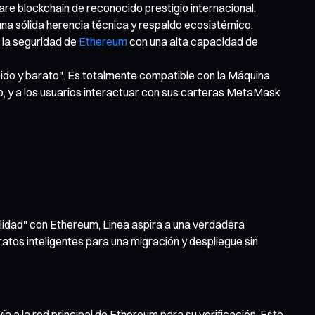
re blockchain de reconocido prestigio internacional.
a sólida herencia técnica y respaldo ecosistémico.
r la seguridad de
Ethereum
con una alta capacidad de
ido y barato". Es totalmente compatible con la Máquina
o, y a los usuarios interactuar con sus carteras MetaMask
bilidad" con Ethereum, Linea aspira a una verdadera
atos inteligentes para una migración y despliegue sin
a la red principal de Ethereum para su verificación. Esto