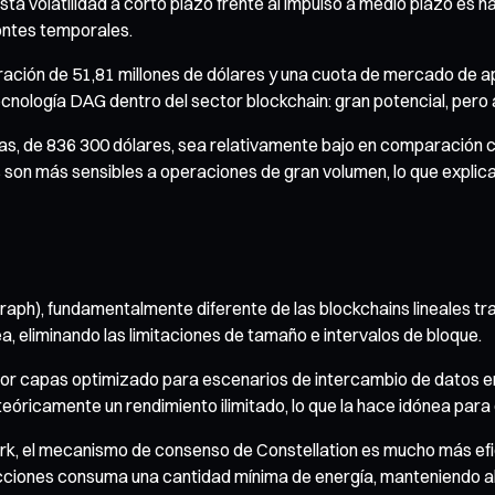
ta volatilidad a corto plazo frente al impulso a medio plazo es h
ontes temporales.
oración de 51,81 millones de dólares y una cuota de mercado de 
tecnología DAG dentro del sector blockchain: gran potencial, pero
s, de 836 300 dólares, sea relativamente bajo en comparación con 
 son más sensibles a operaciones de gran volumen, lo que explica l
Graph), fundamentalmente diferente de las blockchains lineales tr
a, eliminando las limitaciones de tamaño e intervalos de bloque.
 por capas optimizado para escenarios de intercambio de datos e
eóricamente un rendimiento ilimitado, lo que la hace idónea par
rk, el mecanismo de consenso de Constellation es mucho más efi
cciones consuma una cantidad mínima de energía, manteniendo al 