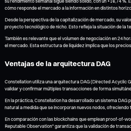
su rendimiento semanal sigue siendo sólido, con un +16,74 %. Es
cómo responde el mercado a la información en distintos horiz
Desde la perspectiva de la capitalización de mercado, su val
proyecto tecnológico de nicho. Esto refleja la situación de la 
También es relevante que el volumen de negociación en 24 hora
el mercado. Esta estructura de liquidez implica que los precios
Ventajas de la arquitectura DAG
Constellation utiliza una arquitectura DAG (Directed Acyclic 
validar y confirmar múltiples transacciones de forma simultáne
En la práctica, Constellation ha desarrollado un sistema DAG
natural a medida que se incorporan nuevos nodos, ofreciendo t
En comparación con las blockchains que emplean proof-of-wo
Reputable Observation" garantiza que la validación de transa