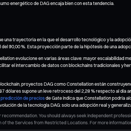
nsumo energético de DAG encaja bien con esta tendencia.
e una trayectoria en la que el desarrollo tecnológico y la adopci
ial del 90,00 %. Esta proyección parte de la hipótesis de una ado
tellation evolucione en varias áreas clave: mayor escalabilidad 
cilitar el intercambio de datos con blockchains tradicionales y 
 blockchain, proyectos DAG como Constellation están construyend
67 dólares supone un leve retroceso del 2,28 % respecto al día an
a
predicción de precios
de Gate indica que Constellation podría a
evolución de la tecnología DAG: solo una adopción real y general
n, or recommendation. You should always seek independent profess
tion of the Services from Restricted Locations. For more informati