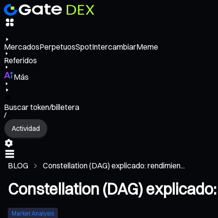
Mercados
Perpetuos
Spot
Intercambiar
Meme
Referidos
Más
Buscar token/billetera
/
Actividad
BLOG
Constellation (DAG) explicado: rendimien...
Constellation (DAG) explicado:
Market Analysis