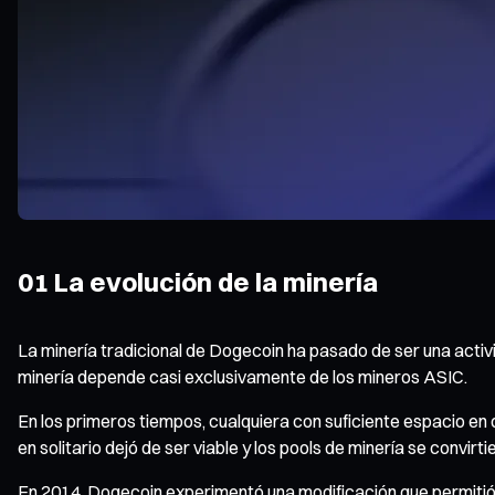
01 La evolución de la minería
La minería tradicional de Dogecoin ha pasado de ser una acti
minería depende casi exclusivamente de los mineros ASIC.
En los primeros tiempos, cualquiera con suficiente espacio en
en solitario dejó de ser viable y los pools de minería se convir
En 2014, Dogecoin experimentó una modificación que permitió 