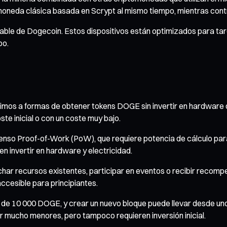
moneda clásica basada en Scrypt al mismo tiempo, mientras contr
table de Dogecoin. Estos dispositivos están optimizados para tar
po.
os a formas de obtener tokens DOGE sin invertir en hardware de m
e inicial o con un coste muy bajo.
enso Proof-of-Work (PoW), que requiere potencia de cálculo para
invertir en hardware y electricidad.
rovechar recursos existentes, participar en eventos o recibir re
ccesible para principiantes.
e 10 000 DOGE, y crear un nuevo bloque puede llevar desde uno
er mucho menores, pero tampoco requieren inversión inicial.