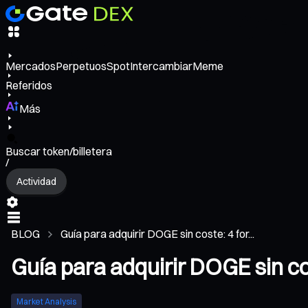
Mercados
Perpetuos
Spot
Intercambiar
Meme
Referidos
Más
Buscar token/billetera
/
Actividad
BLOG
Guía para adquirir DOGE sin coste: 4 for...
Guía para adquirir DOGE sin c
Market Analysis