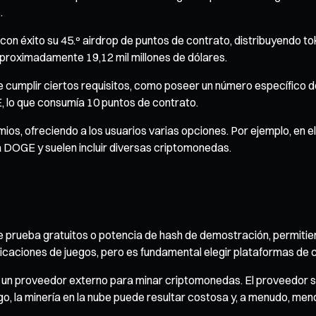
.
 con éxito su 45.º airdrop de puntos de contrato, distribuyendo
aproximadamente 19,12 mil millones de dólares.
e cumplir ciertos requisitos, como poseer un número específico de
 lo que consumía 10 puntos de contrato.
emios, ofreciendo a los usuarios varias opciones. Por ejemplo, en
a DOGE y suelen incluir diversas criptomonedas.
 prueba gratuitos o potencia de hash de demostración, permitien
licaciones de juegos, pero es fundamental elegir plataformas de 
o a un proveedor externo para minar criptomonedas. El proveedor 
rgo, la minería en la nube puede resultar costosa y, a menudo, me