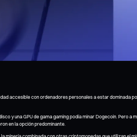
vidad accesible con ordenadores personales a estar dominada por 
 disco y una GPU de gama gaming podía minar Dogecoin. Pero a med
tieron en la opción predominante.
la minería combinada con otras criptomonedas que utilizan el m