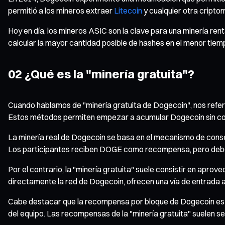
permitió a los mineros extraer
Litecoin
y cualquier otra cripto
Hoy en día, los mineros ASIC son la clave para una minería ren
calcular la mayor cantidad posible de hashes en el menor tiem
02 ¿Qué es la "minería gratuita"?
Cuando hablamos de "minería gratuita de Dogecoin", nos referim
Estos métodos permiten empezar a acumular Dogecoin sin cost
La minería real de Dogecoin se basa en el mecanismo de cons
Los participantes reciben DOGE como recompensa, pero deben 
Por el contrario, la "minería gratuita" suele consistir en ap
directamente la red de Dogecoin, ofrecen una vía de entrada a
Cabe destacar que la recompensa por bloque de Dogecoin es d
del equipo. Las recompensas de la "minería gratuita" suelen s