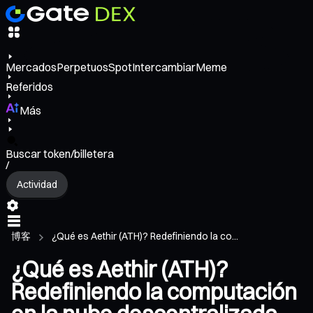
Mercados
Perpetuos
Spot
Intercambiar
Meme
Referidos
Más
Buscar token/billetera
/
Actividad
博客
¿Qué es Aethir (ATH)? Redefiniendo la co...
¿Qué es Aethir (ATH)?
Redefiniendo la computación