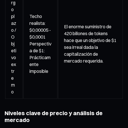
rg
o
pl
Techo
az
realista:
El enorme suministro de
o /
$0,00005 -
420 billones de tokens
O
$0,0001
hace que un objetivo de $1
bj
Perspectiv
sea irreal dada la
eti
a de $1:
capitalización de
vo
Prácticam
mercado requerida.
ex
ente
tr
imposible
e
m
o
Niveles clave de precio y análisis de
mercado