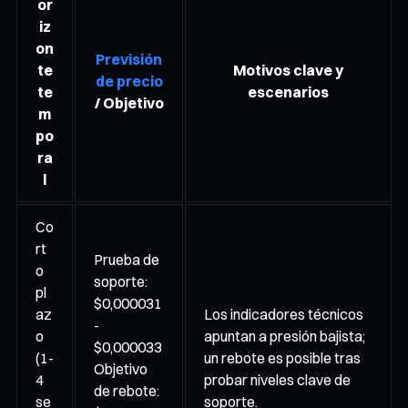
or
iz
on
Previsión
te
Motivos clave y
de precio
te
escenarios
/ Objetivo
m
po
ra
l
Co
rt
Prueba de
o
soporte:
pl
$0,000031
az
Los indicadores técnicos
-
o
apuntan a presión bajista;
$0,000033
(1-
un rebote es posible tras
Objetivo
4
probar niveles clave de
de rebote:
se
soporte.