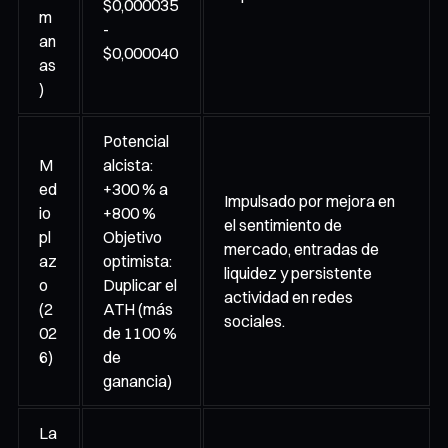
$0,000035
m
-
an
$0,000040
as
)
Potencial
M
alcista:
ed
+300 % a
Impulsado por mejora en
io
+800 %
el sentimiento de
pl
Objetivo
mercado, entradas de
az
optimista:
liquidez y persistente
o
Duplicar el
actividad en redes
(2
ATH (más
sociales.
02
de 1100 %
6)
de
ganancia)
La