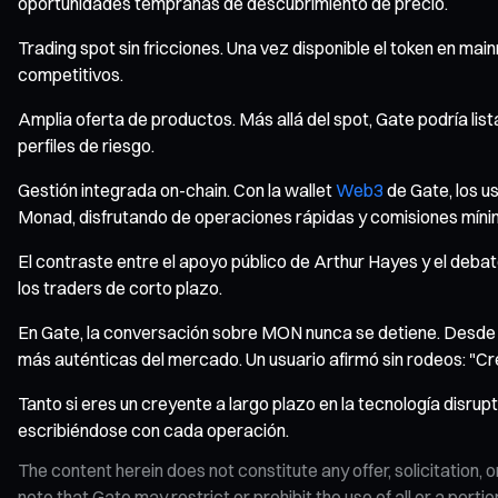
oportunidades tempranas de descubrimiento de precio.
Trading spot sin fricciones. Una vez disponible el token en ma
competitivos.
Amplia oferta de productos. Más allá del spot, Gate podría l
perfiles de riesgo.
Gestión integrada on-chain. Con la wallet
Web3
de Gate, los u
Monad, disfrutando de operaciones rápidas y comisiones míni
El contraste entre el apoyo público de Arthur Hayes y el deba
los traders de corto plazo.
En Gate, la conversación sobre MON nunca se detiene. Desde la
más auténticas del mercado. Un usuario afirmó sin rodeos: "C
Tanto si eres un creyente a largo plazo en la tecnología disru
escribiéndose con cada operación.
The content herein does not constitute any offer, solicitatio
note that Gate may restrict or prohibit the use of all or a por