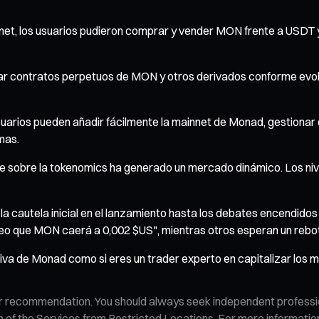
innet, los usuarios pudieron comprar y vender MON frente a USDT y
istar contratos perpetuos de MON y otros derivados conforme ev
suarios pueden añadir fácilmente la mainnet de Monad, gestiona
mas.
te sobre la tokenomics ha generado un mercado dinámico. Los niv
 cautela inicial en el lanzamiento hasta los debates encendidos 
reo que MON caerá a 0,002 $US", mientras otros esperan un rebo
ptiva de Monad como si eres un trader experto en capitalizar los 
n, or recommendation. You should always seek independent profess
tion of the Services from Restricted Locations. For more informati