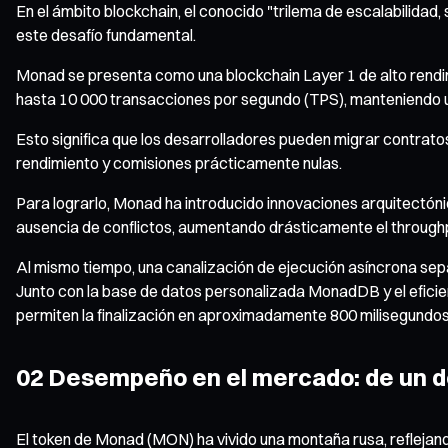
En el ámbito blockchain, el conocido "trilema de escalabilid
este desafío fundamental.
Monad se presenta como una blockchain Layer 1 de alto rendi
hasta 10 000 transacciones por segundo (TPS), manteniendo u
Esto significa que los desarrolladores pueden migrar contrato
rendimiento y comisiones prácticamente nulas.
Para lograrlo, Monad ha introducido innovaciones arquitectóni
ausencia de conflictos, aumentando drásticamente el through
Al mismo tiempo, una canalización de ejecución asíncrona separa
Junto con la base de datos personalizada MonadDB y el efic
permiten la finalización en aproximadamente 800 milisegundos
02 Desempeño en el mercado: de un deb
El token de Monad (MON) ha vivido una montaña rusa, reflejando