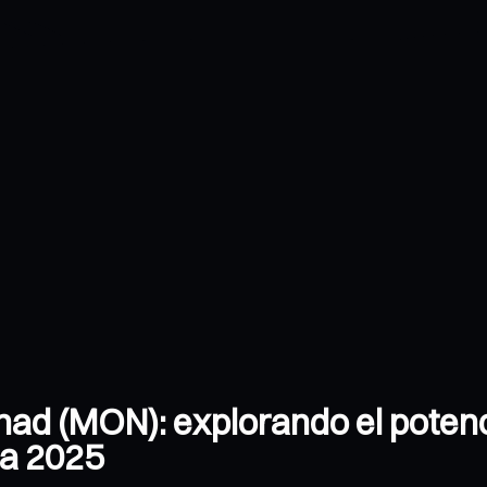
nad (MON): explorando el potenc
ra 2025