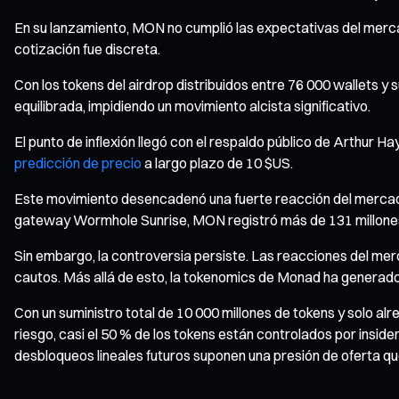
En su lanzamiento, MON no cumplió las expectativas del merca
cotización fue discreta.
Con los tokens del airdrop distribuidos entre 76 000 wallets
equilibrada, impidiendo un movimiento alcista significativo.
El punto de inflexión llegó con el respaldo público de Arthur 
predicción de precio
a largo plazo de 10 $US.
Este movimiento desencadenó una fuerte reacción del mercado
gateway Wormhole Sunrise, MON registró más de 131 millones 
Sin embargo, la controversia persiste. Las reacciones del me
cautos. Más allá de esto, la tokenomics de Monad ha generad
Con un suministro total de 10 000 millones de tokens y solo al
riesgo, casi el 50 % de los tokens están controlados por inside
desbloqueos lineales futuros suponen una presión de oferta q