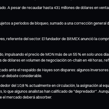
do. A pesar de recaudar hasta 431 millones de dólares en venta
 y sujetos a periodos de bloqueo, sumado a una corrección genera
Hayes, referente del sector. El fundador de BitMEX anunció la com
, impulsando el precio de MON más de un 55 % en solo unos días,
de dólares en volumen de negociación on-chain en 48 horas, re
rcado ante el respaldo de Hayes son dispares: algunos inversore
o un debate considerable.
rededor del 10,8 % actualmente en circulación, la asignación al eq
rs, lo que algunos analistas han calificado de "depredador". Aunqu
ue el mercado deberá absorber.