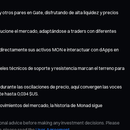
 otros pares en Gate, disfrutando de alta liquidez y precios
olucione el mercado, adaptándose a traders con diferentes
r directamente sus activos MON e interactuar con dApps en
eles técnicos de soporte y resistencia marcan el terreno para
durante las oscilaciones de precio, aquí convergen las voces
te hasta 0,034 $US.
movimientos del mercado, la historia de Monad sigue
ional advice before making any investment decisions. Please
on, please read the
User Agreement