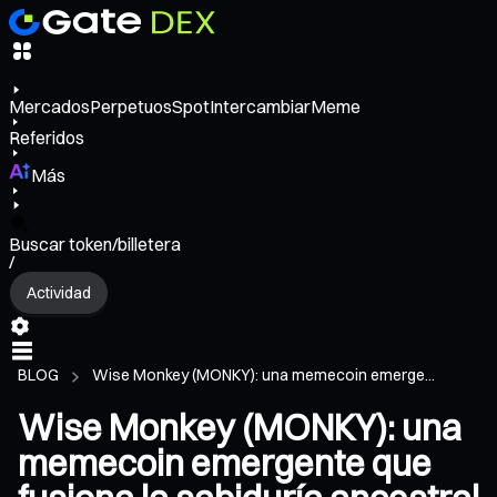
Mercados
Perpetuos
Spot
Intercambiar
Meme
Referidos
Más
Buscar token/billetera
/
Actividad
BLOG
Wise Monkey (MONKY): una memecoin emerge...
Wise Monkey (MONKY): una
memecoin emergente que