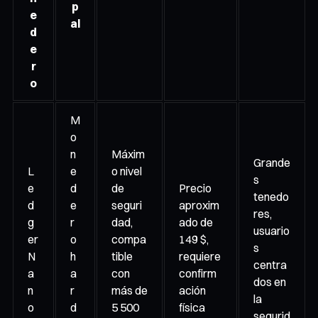
p
e
al
d
e
r
o
M
o
n
Máxim
Grande
L
e
o nivel
s
e
d
de
Precio
tenedo
d
e
seguri
aproxim
res,
g
r
dad,
ado de
usuario
er
o
compa
149 $,
s
N
h
tible
requiere
centra
a
a
con
confirm
dos en
n
r
más de
ación
la
o
d
5 500
física
segurid