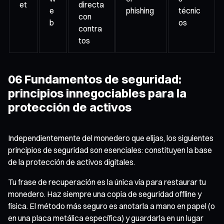
et
directa
e
phishing
técnic
con
b
os
contra
tos
06 Fundamentos de seguridad:
principios innegociables para la
protección de activos
Independientemente del monedero que elijas, los siguientes
principios de seguridad son esenciales: constituyen la base
de la protección de activos digitales.
Tu frase de recuperación es la única vía para restaurar tu
monedero. Haz siempre una copia de seguridad offline y
física. El método más seguro es anotarla a mano en papel (o
en una placa metálica específica) y guardarla en un lugar