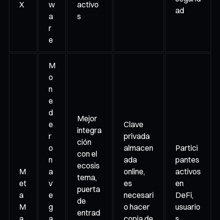
X
w
activo
ad
a
s
r
e
M
o
n
e
d
Mejor
e
Clave
integra
r
privada
ción
o
almacen
Partici
con el
n
ada
pantes
ecosis
M
a
online,
activos
tema,
et
v
es
en
puerta
a
e
necesari
DeFi,
de
M
g
o hacer
usuario
entrad
a
a
copia de
s