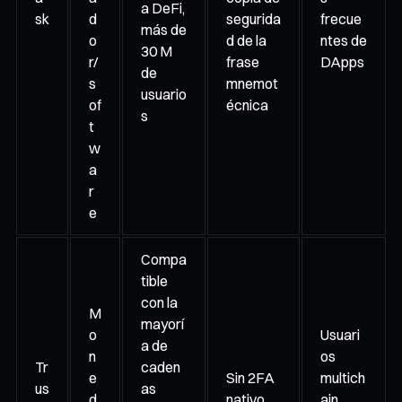
a DeFi,
sk
d
segurida
frecue
más de
o
d de la
ntes de
30 M
r/
frase
DApps
de
s
mnemot
usuario
of
écnica
s
t
w
a
r
e
Compa
tible
con la
M
mayorí
o
Usuari
a de
n
os
Tr
caden
e
Sin 2FA
multich
us
as
d
nativo,
ain,