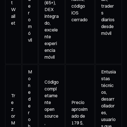
t
(65+),
e
código
trader
W
DEX
r
iOS
s
all
integra
o
cerrado
diarios
et
do,
m
desde
excele
ó
móvil
nte
vil
experi
encia
móvil
M
Entusia
o
stas
Código
n
técnic
compl
e
os,
Tr
etame
d
desarr
e
nte
Precio
e
ollador
z
open
aproxim
r
es,
or
source
ado de
o
usuario
M
,
179 $,
h
s que