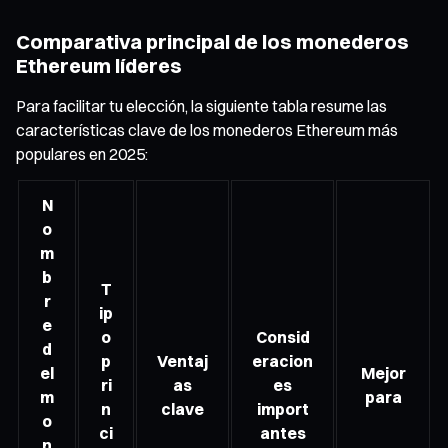
Comparativa principal de los monederos
Ethereum líderes
Para facilitar tu elección, la siguiente tabla resume las
características clave de los monederos Ethereum más
populares en 2025:
N
o
m
b
T
r
ip
e
o
Consid
d
p
Ventaj
eracion
el
Mejor
ri
as
es
m
para
n
clave
import
o
ci
antes
n