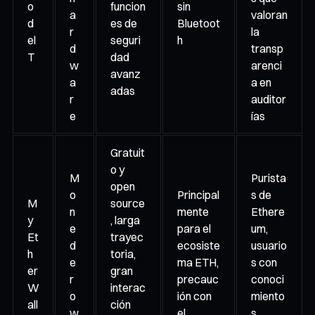
o
funcion
sin
a
valoran
d
es de
Bluetoot
r
la
el
seguri
h
d
transp
T
dad
w
arenci
avanz
a
a en
adas
r
auditor
e
ías
Gratuit
o y
M
Purista
open
o
Principal
s de
M
source
n
mente
Ethere
y
, larga
e
para el
um,
Et
trayec
d
ecosiste
usuario
h
toria,
e
ma ETH,
s con
er
gran
r
precauc
conoci
W
interac
o
ión con
miento
all
ción
w
el
s