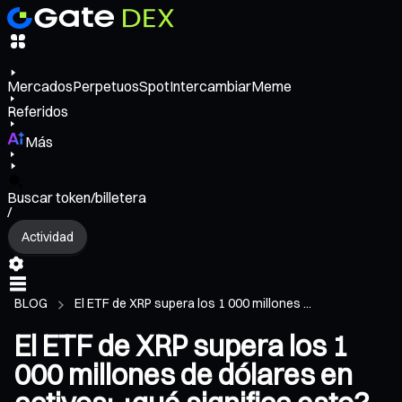
Mercados
Perpetuos
Spot
Intercambiar
Meme
Referidos
Más
Buscar token/billetera
/
Actividad
BLOG
El ETF de XRP supera los 1 000 millones ...
El ETF de XRP supera los 1
000 millones de dólares en