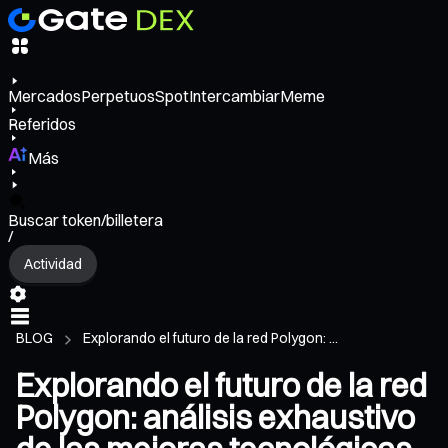
Mercados
Perpetuos
Spot
Intercambiar
Meme
Referidos
Más
Buscar token/billetera
/
Actividad
BLOG
Explorando el futuro de la red Polygon: ...
Explorando el futuro de la red
Polygon: análisis exhaustivo