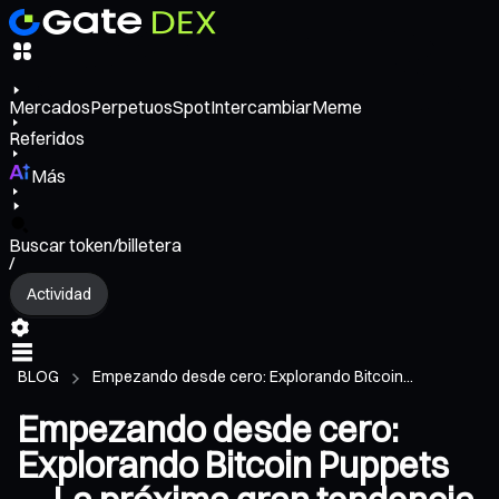
Mercados
Perpetuos
Spot
Intercambiar
Meme
Referidos
Más
Buscar token/billetera
/
Actividad
BLOG
Empezando desde cero: Explorando Bitcoin...
Empezando desde cero:
Explorando Bitcoin Puppets