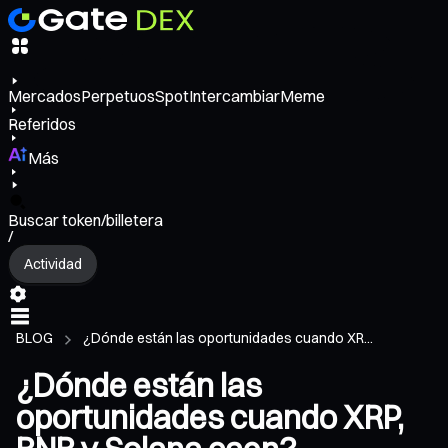
Mercados
Perpetuos
Spot
Intercambiar
Meme
Referidos
Más
Buscar token/billetera
/
Actividad
BLOG
¿Dónde están las oportunidades cuando XR...
¿Dónde están las
oportunidades cuando XRP,