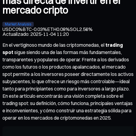
más directa de invertir en el
mercado cripto
Market Analysis
USDC
0%
BTC
-0.03%
ETH
0.08%
SOL
2.56%
Actualizado
:
2025-11-04 11:20
En el vertiginoso mundo de las criptomonedas, el
trading
spot
sigue siendo una de las formas más fundamentales,
transparentes y populares de operar. Frente a los derivados
como los futuros o los productos apalancados, el mercado
spot permite a los inversores poseer directamente los activos
subyacentes, lo que ofrece un riesgo más controlable—ideal
tanto para principiantes como para inversores a largo plazo.
En este artículo encontrarás una visión completa sobre el
trading spot: su definición, cómo funciona, principales ventajas
e inconvenientes, y cómo construir una estrategia sólida para
operar en los mercados de criptomonedas en 2025.