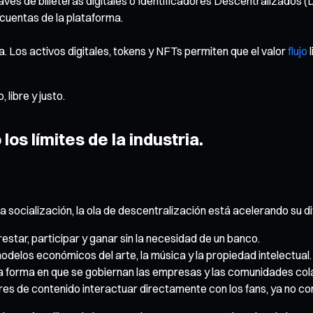
vés de billeteras digitales o Identificadores Descentralizados (D
 cuentas de la plataforma.
 Los activos digitales, tokens y NFTs permiten que el valor
flujo
l
libre y justo.
os límites de la industria.
a socialización, la ola de descentralización está acelerando su di
star, participar y ganar sin la necesidad de un banco.
odelos económicos del arte, la música y la propiedad intelectual.
 forma en que se gobiernan las empresas y las comunidades col
es de contenido interactuar directamente con los fans, ya no co