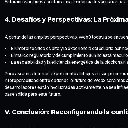
Estas innovaciones apuntan a una tendencia: los usuarios no sol
4. Desafíos y Perspectivas: La Próxi
A pesar de las amplias perspectivas, Web3 todavía se encuent
El umbral técnico es alto y la experiencia del usuario aún n
El marco regulatorio y de cumplimiento aún no está maduro
La escalabilidad y la eficiencia energética de la blockchain
Pero así como Internet experimentó altibajos en sus primeros d
interoperabilidad entre cadenas, el futuro de Web3 será más a
desarrolladores están involucradas activamente. Ya sea infr
base sólida para este futuro.
V. Conclusión: Reconfigurando la conf