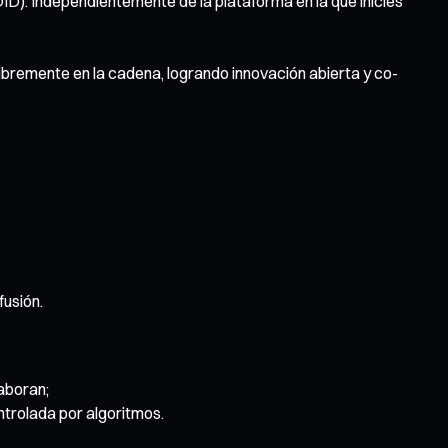
ID). Independientemente de la plataforma en la que inicies
ibremente en la cadena, logrando innovación abierta y co-
fusión.
aboran;
ntrolada por algoritmos.