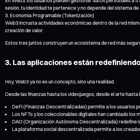
En Web3, los usuarios pueden gestionar datos personales a tra
sesión, tu identidad te pertenece y no depende del sistema de
Economía Programable (Tokenización)
Web3 incrusta actividades económicas dentro de la red misma.
creación de valor.
Estos tres juntos construyen un ecosistema de red más seguro, 
3. Las aplicaciones están redefiniendo l
Hoy, Web3 ya no es un concepto, sino una realidad.
Desde las finanzas hasta los videojuegos, desde el arte hasta l
DeFi (Finanzas Descentralizadas) permite a los usuarios pre
Los NFTs y los coleccionables digitales han cambiado los m
DAO (Organización Autónoma Descentralizada) redefine la
La plataforma social descentralizada permite a los creador